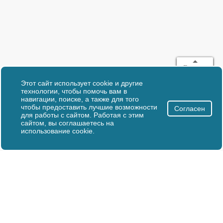
Вверх
Этот сайт использует cookie и другие
технологии, чтобы помочь вам в
навигации, поиске, а также для того
чтобы предоставить лучшие возможности
Согласен
для работы с сайтом. Работая с этим
сайтом, вы соглашаетесь на
использование cookie.
© Республиканский
Консультации:
институт
+375(17) 272-43-88
профессионального
+375(17) 374-41-00
образования, 2021-2025
E-mail:
elib@ripo.by
УНП - 100419924