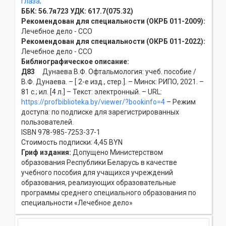
глаза;
ББК:
56.7я723
УДК:
617.7(075.32)
Рекомендован для специальности (ОКРБ 011-2009):
Лечебное дело - ССO
Рекомендован для специальности (ОКРБ 011-2022):
Лечебное дело - ССO
Библиографическое описание:
Д83
Дунаева В.Ф. Офтальмология: учеб. пособие /
В.Ф. Дунаева. – [ 2-е изд., стер.]. – Минск: РИПО, 2021. –
81 с.; ил. [4 л.] – Текст: электронный. – URL:
https://profbiblioteka.by/viewer/?bookinfo=4
– Режим
доступа: по подписке для зарегистрированных
пользователей.
ISBN 978-985-7253-37-1
Стоимость подписки: 4,45 BYN
Гриф издания:
Допущено Министерством
образования Республики Беларусь в качестве
учебного пособия для учащихся учреждений
образования, реализующих образовательные
программы среднего специального образования по
специальности «Лечебное дело»