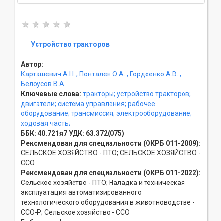
Устройство тракторов
Автор:
Карташевич А.Н.
, Понталев О.А.
, Гордеенко А.В.
,
Белоусов В.А.
Ключевые слова:
тракторы;
устройство тракторов;
двигатели;
система управления;
рабочее
оборудование;
трансмиссия;
электрооборудование;
ходовая часть;
ББК:
40.721я7
УДК:
63.372(075)
Рекомендован для специальности (ОКРБ 011-2009):
СЕЛЬСКОЕ ХОЗЯЙСТВО - ПТО; СЕЛЬСКОЕ ХОЗЯЙСТВО -
ССO
Рекомендован для специальности (ОКРБ 011-2022):
Сельское хозяйство - ПТО; Наладка и техническая
эксплуатация автоматизированного
технологического оборудования в животноводстве -
ССO-Р; Сельское хозяйство - ССO