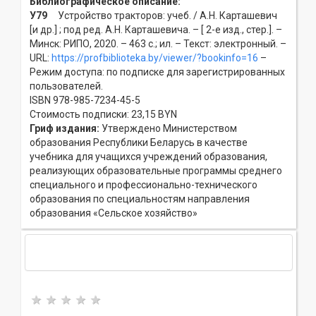
Библиографическое описание:
У79
Устройство тракторов: учеб. / А.Н. Карташевич
[и др.] ; под ред. А.Н. Карташевича. – [ 2-е изд., стер.]. –
Минск: РИПО, 2020. – 463 с.; ил. – Текст: электронный. –
URL:
https://profbiblioteka.by/viewer/?bookinfo=16
–
Режим доступа: по подписке для зарегистрированных
пользователей.
ISBN 978-985-7234-45-5
Стоимость подписки: 23,15 BYN
Гриф издания:
Утверждено Министерством
образования Республики Беларусь в качестве
учебника для учащихся учреждений образования,
реализующих образовательные программы среднего
специального и профессионально-технического
образования по специальностям направления
образования «Сельское хозяйство»