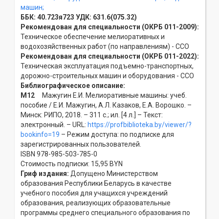
машин;
ББК:
40.723я723
УДК:
631.6(075.32)
Рекомендован для специальности (ОКРБ 011-2009):
Техническое обеспечение мелиоративных и
водохозяйственных работ (по направлениям) - ССO
Рекомендован для специальности (ОКРБ 011-2022):
Техническая эксплуатация подъемно-транспортных,
дорожно-строительных машин и оборудования - ССO
Библиографическое описание:
М12
Мажугин Е.И. Мелиоративные машины: учеб.
пособие / Е.И. Мажугин, А.Л. Казаков, Е.А. Ворошко. –
Минск: РИПО, 2018. – 311 с.; ил. [4 л.] – Текст:
электронный. – URL:
https://profbiblioteka.by/viewer/?
bookinfo=19
– Режим доступа: по подписке для
зарегистрированных пользователей.
ISBN 978-985-503-785-0
Стоимость подписки: 15,95 BYN
Гриф издания:
Допущено Министерством
образования Республики Беларусь в качестве
учебного пособия для учащихся учреждений
образования, реализующих образовательные
программы среднего специального образования по