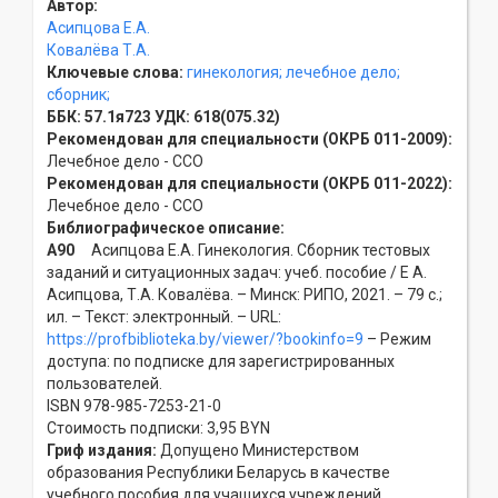
Автор:
Асипцова Е.А.
Ковалёва Т.А.
Ключевые слова:
гинекология;
лечебное дело;
сборник;
ББК:
57.1я723
УДК:
618(075.32)
Рекомендован для специальности (ОКРБ 011-2009):
Лечебное дело - ССO
Рекомендован для специальности (ОКРБ 011-2022):
Лечебное дело - ССO
Библиографическое описание:
А90
Асипцова Е.А. Гинекология. Сборник тестовых
заданий и ситуационных задач: учеб. пособие / Е А.
Асипцова, Т.А. Ковалёва. – Минск: РИПО, 2021. – 79 с.;
ил. – Текст: электронный. – URL:
https://profbiblioteka.by/viewer/?bookinfo=9
– Режим
доступа: по подписке для зарегистрированных
пользователей.
ISBN 978-985-7253-21-0
Стоимость подписки: 3,95 BYN
Гриф издания:
Допущено Министерством
образования Республики Беларусь в качестве
учебного пособия для учащихся учреждений