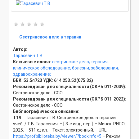
Сестринское дело в терапии
Автор:
Тарасевич Т.В.
Ключевые слова:
сестринское дело;
терапия;
клиническое обследование;
болезни;
заболевания;
здравоохранение;
ББК:
53.5я723
УДК:
614.253.52(075.32)
Рекомендован для специальности (ОКРБ 011-2009):
Сестринское дело - ССO
Рекомендован для специальности (ОКРБ 011-2022):
Сестринское дело - ССO
Библиографическое описание:
Т19
Тарасевич Т.В. Сестринское дело в терапии:
учеб. / Т.В. Тарасевич. – [ 3-е изд., пер.]. – Минск: РИПО,
2025. – 511 с.; ил. – Текст: электронный. – URL:
https://profbiblioteka.by/viewer/?bookinfo=5
– Режим