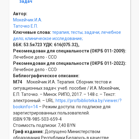
задач
Автор:
Мокейчик И.А.
Таточко Е.П.
Ключевые слова:
терапия;
тесты;
задачи;
лечебное
дело;
клиническое исследование;
ББК:
53.5я723
УДК:
616(075.32),
Рекомендован для специальности (ОКРБ 011-2009):
Лечебное дело - ССO
Рекомендован для специальности (ОКРБ 011-2022):
Лечебное дело - ССO
Библиографическое описание:
М74
Мокейчик И.А. Терапия. Сборник тестов и
ситуационных задач: учеб. пособие / И.А. Мокейчик,
Е.П. Таточко. – Минск: РИПО, 2017. – 148 с. – Текст:
электронный. – URL:
https://profbiblioteka.by/viewer/?
bookinfo=14
– Режим доступа: по подписке для
зарегистрированных пользователей.
ISBN 978-985-503-659-4
Стоимость подписки: 7,40 BYN
Гриф издания:
Допущено Министерством
образования Республики Беларусь в качестве