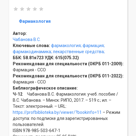
Фармакология
Автор:
Чабанова В.С.
Ключевые слова:
фармакология;
фармация;
фармакодинамика;
лекарственные средства;
ББК:
58.81я723
УДК:
615(075.32)
Рекомендован для специальности (ОКРБ 011-2009):
Фармация - ССO
Рекомендован для специальности (ОКРБ 011-2022):
Фармация - ССO
Библиографическое описание:
Ч-12
Чабанова В.С. Фармакология: учеб. пособие /
В.С. Чабанова. – Минск: РИПО, 2017. – 519 с.; ил. –
Текст: электронный. – URL:
https://profbiblioteka.by/viewer/?bookinfo=11
– Режим
доступа: по подписке для зарегистрированных
пользователей.
ISBN 978-985-503-647-1