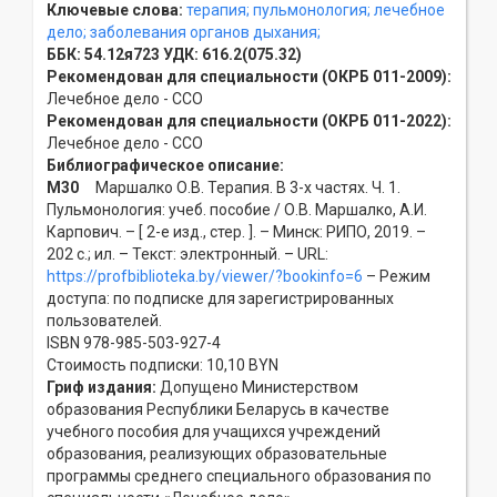
Ключевые слова:
терапия;
пульмонология;
лечебное
дело;
заболевания органов дыхания;
ББК:
54.12я723
УДК:
616.2(075.32)
Рекомендован для специальности (ОКРБ 011-2009):
Лечебное дело - ССO
Рекомендован для специальности (ОКРБ 011-2022):
Лечебное дело - ССO
Библиографическое описание:
М30
Маршалко О.В. Терапия. В 3-х частях. Ч. 1.
Пульмонология: учеб. пособие / О.В. Маршалко, А.И.
Карпович. – [ 2-е изд., стер. ]. – Минск: РИПО, 2019. –
202 с.; ил. – Текст: электронный. – URL:
https://profbiblioteka.by/viewer/?bookinfo=6
– Режим
доступа: по подписке для зарегистрированных
пользователей.
ISBN 978-985-503-927-4
Стоимость подписки: 10,10 BYN
Гриф издания:
Допущено Министерством
образования Республики Беларусь в качестве
учебного пособия для учащихся учреждений
образования, реализующих образовательные
программы среднего специального образования по