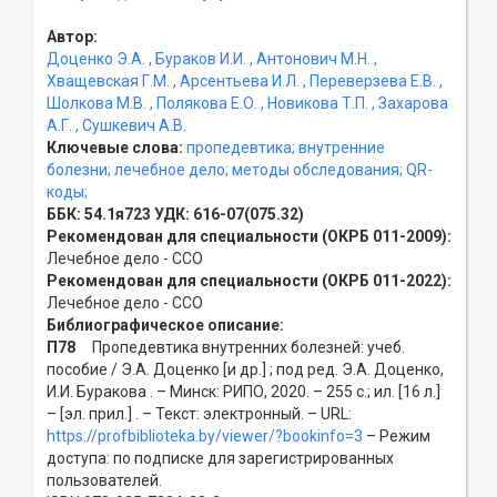
Автор:
Доценко Э.А.
, Бураков И.И.
, Антонович М.Н.
,
Хващевская Г.М.
, Арсентьева И.Л.
, Переверзева Е.В.
,
Шолкова М.В.
, Полякова Е.О.
, Новикова Т.П.
, Захарова
А.Г.
, Сушкевич А.В.
Ключевые слова:
пропедевтика;
внутренние
болезни;
лечебное дело;
методы обследования;
QR-
коды;
ББК:
54.1я723
УДК:
616-07(075.32)
Рекомендован для специальности (ОКРБ 011-2009):
Лечебное дело - ССO
Рекомендован для специальности (ОКРБ 011-2022):
Лечебное дело - ССO
Библиографическое описание:
П78
Пропедевтика внутренних болезней: учеб.
пособие / Э.А. Доценко [и др.] ; под ред. Э.А. Доценко,
И.И. Буракова . – Минск: РИПО, 2020. – 255 с.; ил. [16 л.]
– [эл. прил.] . – Текст: электронный. – URL:
https://profbiblioteka.by/viewer/?bookinfo=3
– Режим
доступа: по подписке для зарегистрированных
пользователей.