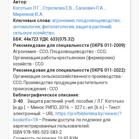
Автор:
Коготько Л.Г.
, Стрелкова Е.В.
, Саскевич П.А.
,
Миренков Ю.А.
Ключевые слова:
агрономия;
плодоовощеводство;
энтомология;
фитопатология;
защита растений;
сельское хозяйство;
ББК:
44я723
УДК:
633(075.32)
Рекомендован для специальности (ОКРБ 011-2009):
Агрономия - ССO; Плодоовощеводство - ССO;
Организация работы крестьянских (фермерских)
хозяйств - ССO
Рекомендован для специальности (ОКРБ 011-2022):
Организация сельскохозяйственного производства -
ССO; Производство продукции растительного
происхождения - ССO
Библиографическое описание:
З-40
Защита растений: учеб. пособие / Л.Г. Коготько
[и др.]. – Минск: РИПО, 2016. – 327 с.; ил. [6 л.] – Текст:
электронный. – URL:
https://profbiblioteka.by/viewer/?
bookinfo=18
– Режим доступа: по подписке для
зарегистрированных пользователей.
ISBN 978-985-503-583-2
Стоимость подписки: 16,95 BYN