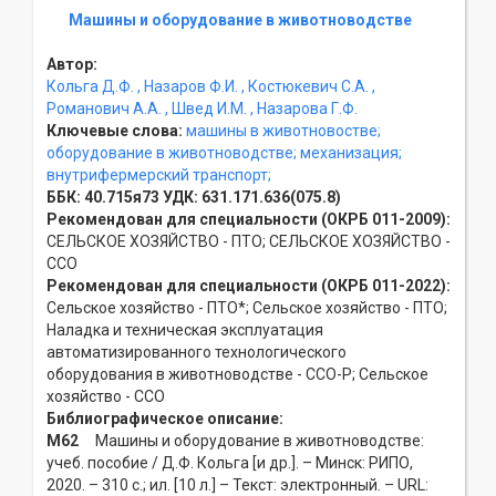
Машины и оборудование в животноводстве
Автор:
Кольга Д.Ф.
, Назаров Ф.И.
, Костюкевич С.А.
,
Романович А.А.
, Швед И.М.
, Назарова Г.Ф.
Ключевые слова:
машины в животновостве;
оборудование в животноводстве;
механизация;
внутрифермерский транспорт;
ББК:
40.715я73
УДК:
631.171.636(075.8)
Рекомендован для специальности (ОКРБ 011-2009):
СЕЛЬСКОЕ ХОЗЯЙСТВО - ПТО; СЕЛЬСКОЕ ХОЗЯЙСТВО -
ССO
Рекомендован для специальности (ОКРБ 011-2022):
Сельское хозяйство - ПТО*; Сельское хозяйство - ПТО;
Наладка и техническая эксплуатация
автоматизированного технологического
оборудования в животноводстве - ССO-Р; Сельское
хозяйство - ССO
Библиографическое описание:
М62
Машины и оборудование в животноводстве:
учеб. пособие / Д.Ф. Кольга [и др.]. – Минск: РИПО,
2020. – 310 с.; ил. [10 л.] – Текст: электронный. – URL: