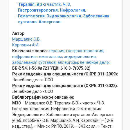
Терапия. В 3-х частях. Ч. 3.
Гастроэнтерология. Нефрология.
Гематология. Эндокринология. Заболевания
суставов. Аллергозы
Автор:
Маршалко О.В.
Карпович А.И.
Ключевые слова:
терапия;
гастроэнтерология;
нефрология;
гематология;
эндокринология;
заболевания суставов;
аллергозы;
лечебное дело;
ББК:
54.1-56.9я723
УДК:
616.3-7(075.32)
Рекомендован для специальности (ОКРБ 011-2009):
Лечебное дело - ССO
Рекомендован для специальности (ОКРБ 011-2022):
Лечебное дело - ССO
Библиографическое описание:
М30
Маршалко О.В. Терапия. В 3-х частях. Ч. 3.
Гастроэнтерология. Нефрология. Гематология.
Эндокринология. Заболевания суставов. Аллергозы:
учеб. пособие / О.В. Маршалко, А.И. Карпович. – [ 2-е
изд., стер.]. – Минск: РИПО, 2019. – 343 с.; ил. – Текст: