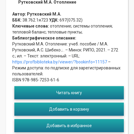
Рутковский М.А. Отопление
Автор:
Рутковский М.А.
ББК:
38.762.1я723
УДК:
697(075.32)
Ключевые слова:
отопление;
системы отопления;
тепловой баланс;
тепловые пункты;
Библиографическое описание:
Рутковский М.А. Отопление: учеб. пособие / М.А.
Рутковский, А.С. Шибеко ; . – Минск: РИПО, 2021. – 272
с.; ил. – Текст: электронный. – URL:
https://profbiblioteka.by/viewer/?bookinfo=11157
–
Режим доступа: по подписке для зарегистрированных
пользователей.
ISBN 978-985-7253-61-6
Читать книгу
Добавить в корзину
Добавить в избранное