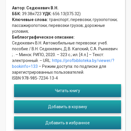
Автор:
Седюкевич В.Н.
ББК:
39.38я723
УДК:
656.13(075.32)
Ключевые слова:
транспорт;
перевозки;
грузопотоки;
пассажиропотоки;
перевозки грузов;
дорожные
условия;
Библиографическое описание:
Седюкевич В.Н. Автомобильные перевозки: учеб.
пособие / В.Н. Седюкевич, Д.В. Капский, С.А. Рынкевич
; . – Минск: РИПО, 2020. – 323 с.; ил. [4 л.] – Текст:
электронный. – URL:
https://profbiblioteka.by/viewer/?
bookinfo=133
– Режим доступа: по подписке для
зарегистрированных пользователей.
ISBN 978-985-7234-13-4
Читать книгу
Добавить в корзину
Добавить в избранное