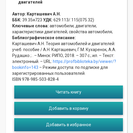
двигателей
Автор:
Карташевич А.Н.
ББК:
39.35я723
УДК:
629.113/.115(075.32)
Ключевые слова:
автомобили;
двигатели;
характеристики двигателей;
свойства автомобиля;
Библиографическое описание:
Карташевич А.Н. Теория автомобилей и двигателей:
учеб. пособие / А.Н. Карташевич, Г.М. Кухаренок, А.А.
Рудашко ; . – Минск: РИПО, 2018. – 307 с.; ил. – Текст:
электронный. – URL:
https://profbiblioteka.by/viewer/?
bookinfo=143
– Режим доступа: по подписке для
зарегистрированных пользователей.
ISBN 978-985-503-828-4
Читать книгу
Добавить в корзину
Добавить в избранное