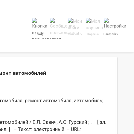
Вход
Мои книги
Корзина
Настройки
емонт автомобилей
томобиля;
ремонт автомобиля;
автомобиль;
мобилей / Е.Л. Савич, А.С. Гурский ; . – [ эл.
прил. ] . – Текст: электронный. – URL: