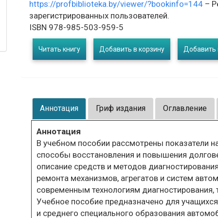
https://profbiblioteka.by/viewer/?bookinfo=144
– Р
зарегистрированных пользователей.
ISBN 978-985-503-959-5
Читать книгу
Добавить в корзину
Добавить 
Аннотация
Гриф издания
Оглавление
Аннотация
В учебном пособии рассмотрены показатели н
способы восстановления и повышения долгов
описание средств и методов диагностирования
ремонта механизмов, агрегатов и систем авто
современным технологиям диагностирования, 
Учебное пособие предназначено для учащихся
и среднего специального образования автомоб