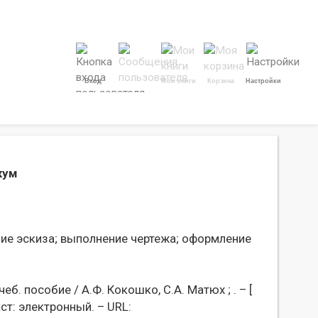
Вход
Мои книги
Корзина
Настройки
кум
ие эскиза;
выполнение чертежа;
оформление
. пособие / А.Ф. Кокошко, С.А. Матюх ; . – [
екст: электронный. – URL: