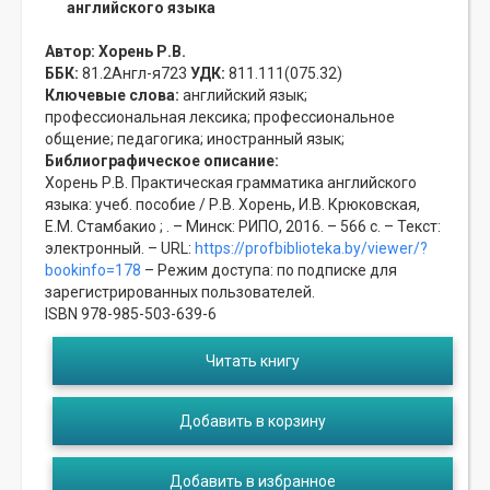
английского языка
Автор:
Хорень Р.В.
ББК:
81.2Англ-я723
УДК:
811.111(075.32)
Ключевые слова:
английский язык;
профессиональная лексика;
профессиональное
общение;
педагогика;
иностранный язык;
Библиографическое описание:
Хорень Р.В. Практическая грамматика английского
языка: учеб. пособие / Р.В. Хорень, И.В. Крюковская,
Е.М. Стамбакио ; . – Минск: РИПО, 2016. – 566 с. – Текст:
электронный. – URL:
https://profbiblioteka.by/viewer/?
bookinfo=178
– Режим доступа: по подписке для
зарегистрированных пользователей.
ISBN 978-985-503-639-6
Читать книгу
Добавить в корзину
Добавить в избранное