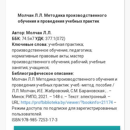
Молчан Л.Л. Методика производственного
обучения и проведения учебных практик
Автор:
Молчан Л.Л.
ББК:
74.5я7
УДК:
377.1(072)
Ключевые слова:
учебная практика;
производственное обучение;
педагогика;
нормативные правовые акты;
мастер
производственного обучения;
рабочий;
учебные
занятия;
учащиеся;
Библиографическое описание:
Молчан Л.Л. Методика производственного обучения и
проведения учебных практик: учеб.-метод. пособие /
Л.Л. Молчан, И.Е. Жабровский, С.М. Барановская ; . –
Минск: РИПО, 2021. – 148 с. – Текст: электронный. –
URL:
https://profbiblioteka.by/viewer/?bookinfo=21174
–
Режим доступа: по подписке для зарегистрированных
пользователей.
ISBN 978-985-7253-17-3