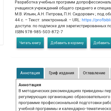
Разработка учебных программ допрофессиональ
учащихся учреждений общего среднего и специа
М.В. Ильин, А.Н. Петрова, П.Н. Сидорович ; под об
44 с. – Текст: электронный. – URL:
https://profbib
доступа: по подписке для зарегистрированных п
ISBN 978-985-503-872-7
Читать книгу
Добавить в корзину
Добавить 
Аннотация
Гриф издания
Оглавление
Аннотация
В методических рекомендациях приведены пер
регулирующих организацию образовательного 
программе профессиональной подготовки рабо
учебной программы и календарно-тематическо