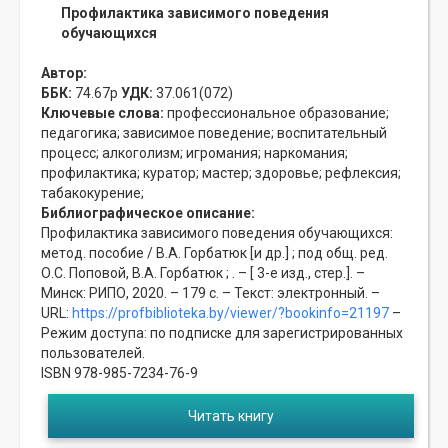
Профилактика зависимого поведения
обучающихся
Автор:
ББК:
74.67р
УДК:
37.061(072)
Ключевые слова:
профессиональное образование;
педагогика;
зависимое поведение;
воспитательный
процесс;
алкоголизм;
игромания;
наркомания;
профилактика;
куратор;
мастер;
здоровье;
рефлексия;
табакокурение;
Библиографическое описание:
Профилактика зависимого поведения обучающихся:
метод. пособие / В.А. Горбатюк [и др.] ; под общ. ред.
О.С. Поповой, В.А. Горбатюк ; . – [ 3-е изд., стер.]. –
Минск: РИПО, 2020. – 179 с. – Текст: электронный. –
URL:
https://profbiblioteka.by/viewer/?bookinfo=21197
–
Режим доступа: по подписке для зарегистрированных
пользователей.
ISBN 978-985-7234-76-9
Читать книгу