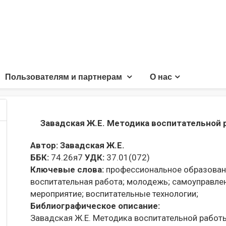
Пользователям и партнерам
О нас
Завадская Ж.Е. Методика воспитательной
Автор:
Завадская Ж.Е.
ББК:
74.26я7
УДК:
37.01(072)
Ключевые слова:
профессиональное образован
воспитательная работа;
молодежь;
самоуправлен
мероприятие;
воспитательные технологии;
Библиографическое описание:
Завадская Ж.Е. Методика воспитательной работы