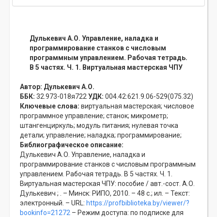
Дулькевич А.О. Управление, наладка и
программирование станков с числовым
программным управлением. Рабочая тетрадь.
В 5 частях. Ч. 1. Виртуальная мастерская ЧПУ
Автор:
Дулькевич А.О.
ББК:
32.973-018я722
УДК:
004.42:621.9.06-529(075.32)
Ключевые слова:
виртуальная мастерская;
числовое
программное управление;
станок;
микрометр;
штангенциркуль;
модуль питания;
нулевая точка
детали;
управление;
наладка;
программирование;
Библиографическое описание:
Дулькевич А.О. Управление, наладка и
программирование станков с числовым программным
управлением. Рабочая тетрадь. В 5 частях. Ч. 1.
Виртуальная мастерская ЧПУ: пособие / авт.-сост. А.О.
Дулькевич ; . – Минск: РИПО, 2010. – 48 с.; ил. – Текст:
электронный. – URL:
https://profbiblioteka.by/viewer/?
bookinfo=21272
– Режим доступа: по подписке для