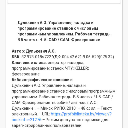
Дулькевич А.О. Управление, наладка и
программирование станков с числовым
программным управлением. Рабочая тетрадь.
В 5 частях. Ч. 5. CAD / CAM. Фрезерование
Автор:
Дулькевич А.О.
ББК:
32.973-018я722
УДК:
004.42:621.9.06-529(075.32)
Ключевые слова:
оператор;
наладка;
программирование;
станок;
ЧПУ;
KELLER;
фрезерование;
Библиографическое описание:
Дулькевич А.О. Управление, наладка и
программирование станков с числовым программным
управлением. Рабочая тетрадь. В 5 частях. Ч. 5. CAD /
CAM. Фрезерование: пособие / авт.-сост. А.О.
Дулькевич ; . – Минск: РИПО, 2010. – 48 с.; ил. – Текст:
электронный. – URL:
https://profbiblioteka.by/viewer/?
bookinfo=21276
– Режим доступа: по подписке для
зарегистрированных пользователей.