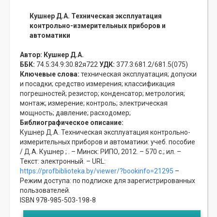
Кушнер Д.А. Техническая эксплуатация
контрольно-измерительных приборов и
автоматики
Автор:
Кушнер Д.А.
ББК:
74.5:34.9:30.82я722
УДК:
377.3:681.2/681.5(075)
Ключевые слова:
техническая эксплуатация;
допуски
и посадки;
средство измерения;
классификация
погрешностей;
резистор;
конденсатор;
метрология;
монтаж;
измерение;
контроль;
электрическая
мощность;
давление;
расходомер;
Библиографическое описание:
Кушнер Д.А. Техническая эксплуатация контрольно-
измерительных приборов и автоматики: учеб. пособие
/ Д.А. Кушнер ; . – Минск: РИПО, 2012. – 570 с.; ил. –
Текст: электронный. – URL:
https://profbiblioteka.by/viewer/?bookinfo=21295
–
Режим доступа: по подписке для зарегистрированных
пользователей.
ISBN 978-985-503-198-8