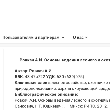
Пользователям и партнерам
О нас
Ровкач А.И. Основы ведения лесного и охо
Автор:
Ровкач А.И.
ББК:
43:47я722
УДК:
630+639(075)
Ключевые слова:
лесное хозяйство;
охотничье 
природопользование;
охрана окружающей среды
Библиографическое описание:
Ровкач А.И. Основы ведения лесного и охотничьег
Санкович, Н.Т. Юшкевич ; . – Минск: РИПО, 2012. –