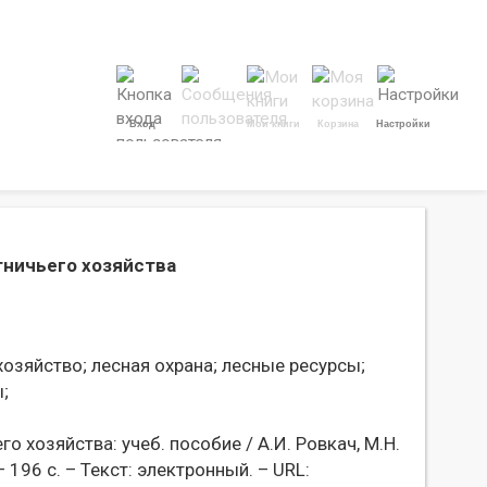
Вход
Мои книги
Корзина
Настройки
тничьего хозяйства
хозяйство;
лесная охрана;
лесные ресурсы;
;
о хозяйства: учеб. пособие / А.И. Ровкач, М.Н.
 196 с. – Текст: электронный. – URL: