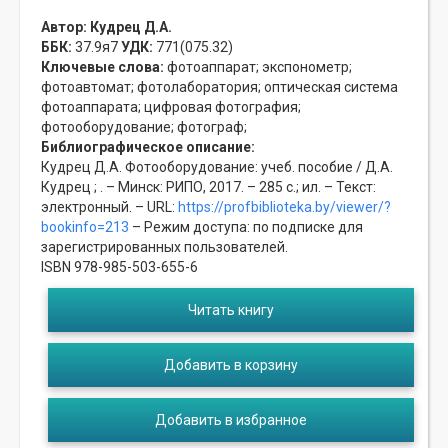
Автор:
Кудрец Д.А.
ББК:
37.9я7
УДК:
771(075.32)
Ключевые слова:
фотоаппарат;
экспонометр;
фотоавтомат;
фотолаборатория;
оптическая система
фотоаппарата;
цифровая фотография;
фотооборудование;
фотограф;
Библиографическое описание:
Кудрец Д.А. Фотооборудование: учеб. пособие / Д.А.
Кудрец ; . – Минск: РИПО, 2017. – 285 с.; ил. – Текст:
электронный. – URL:
https://profbiblioteka.by/viewer/?
bookinfo=213
– Режим доступа: по подписке для
зарегистрированных пользователей.
ISBN 978-985-503-655-6
Читать книгу
Добавить в корзину
Добавить в избранное