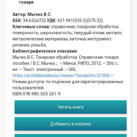
токаря
Автор:
Мычко В.С.
ББК:
34.632я722
УДК:
621.941(035.5)(075.32)
Ключевые слова:
справочник;
токарная обработка;
поверхность;
шероховатость;
твердый сплав;
металл;
металлические материалы;
заточка;
инструмент;
резание;
резьба;
Библиографическое описание:
Мычко В.С. Токарная обработка. Справочник токаря:
пособие / В.С. Мычко ; . – Минск: РИПО, 2012. – 356 с.;
ил. – Текст: электронный. – URL:
https://profbiblioteka.by/viewer/?bookinfo=21300
–
Режим доступа: по подписке для зарегистрированных
пользователей.
ISBN 978-985-503-261-9
Читать книгу
Добавить в корзину