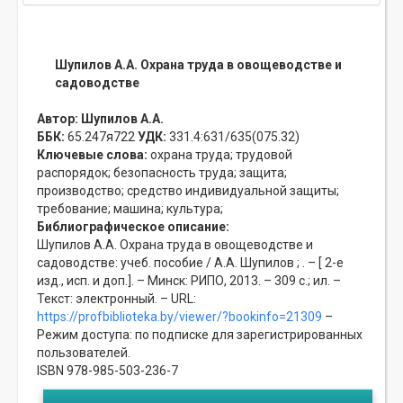
Шупилов А.А. Охрана труда в овощеводстве и
садоводстве
Автор:
Шупилов А.А.
ББК:
65.247я722
УДК:
331.4:631/635(075.32)
Ключевые слова:
охрана труда;
трудовой
распорядок;
безопасность труда;
защита;
производство;
средство индивидуальной защиты;
требование;
машина;
культура;
Библиографическое описание:
Шупилов А.А. Охрана труда в овощеводстве и
садоводстве: учеб. пособие / А.А. Шупилов ; . – [ 2-е
изд., исп. и доп.]. – Минск: РИПО, 2013. – 309 с.; ил. –
Текст: электронный. – URL:
https://profbiblioteka.by/viewer/?bookinfo=21309
–
Режим доступа: по подписке для зарегистрированных
пользователей.
ISBN 978-985-503-236-7