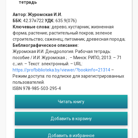
тетрадь
Автор:
Журомская И.И.
ББК:
42.37я722
УДК:
635.9(076)
Ключевые слова:
дерево;
кустарник;
жизненная
форма;
растение;
растительный покров;
зеленое
строительство;
саженец;
питомник;
древесная порода;
Библиографическое описание:
Журомская И.И. Дендрология. Рабочая тетрадь:
пособие / И.И. Журомская ; . – Минск: РИПО, 2013. – 71
с.; ил. – Текст: электронный. – URL:
https://profbiblioteka.by/viewer/?bookinfo=21314
–
Режим доступа: по подписке для зарегистрированных
пользователей.
ISBN 978-985-503-295-4
Читать книгу
Добавить в корзину
Добавить в избранное