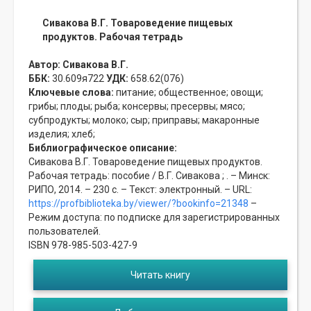
Сивакова В.Г. Товароведение пищевых
продуктов. Рабочая тетрадь
Автор:
Сивакова В.Г.
ББК:
30.609я722
УДК:
658.62(076)
Ключевые слова:
питание;
общественное;
овощи;
грибы;
плоды;
рыба;
консервы;
пресервы;
мясо;
субпродукты;
молоко;
сыр;
приправы;
макаронные
изделия;
хлеб;
Библиографическое описание:
Сивакова В.Г. Товароведение пищевых продуктов.
Рабочая тетрадь: пособие / В.Г. Сивакова ; . – Минск:
РИПО, 2014. – 230 с. – Текст: электронный. – URL:
https://profbiblioteka.by/viewer/?bookinfo=21348
–
Режим доступа: по подписке для зарегистрированных
пользователей.
ISBN 978-985-503-427-9
Читать книгу