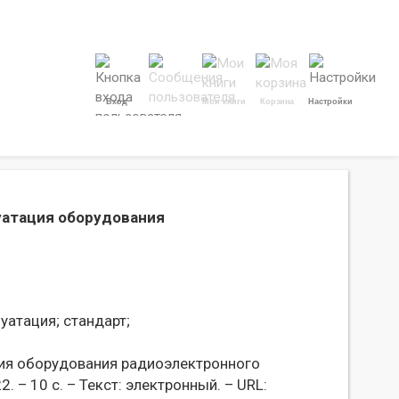
Вход
Мои книги
Корзина
Настройки
луатация оборудования
уатация;
стандарт;
ция оборудования радиоэлектронного
. – 10 с. – Текст: электронный. – URL: