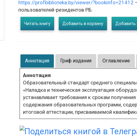
https://profbiblioteka.by/viewer/?bookinfo=21412
–
пользователей-резидентов РБ.
Читать книгу
Добавить в корзину
Добавить 
Аннотация
Гриф издания
Оглавление
Аннотация
Образовательный стандарт среднего специаль
«Наладка и техническая эксплуатация оборуд
устанавливает требования к срокам получения
содержания образовательных программ, соде
итоговой аттестации, присваиваемой квалифик