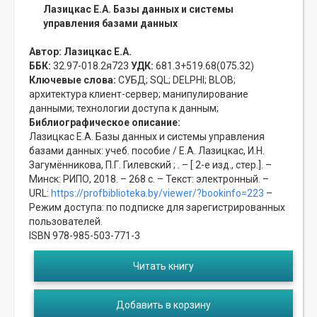
Лазицкас Е.А. Базы данных и системы
управления базами данных
Автор:
Лазицкас Е.А.
ББК:
32.97-018.2я723
УДК:
681.3+519.68(075.32)
Ключевые слова:
СУБД;
SQL;
DELPHI;
BLOB;
архитектура клиент-сервер;
манипулирование
данными;
технологии доступа к данным;
Библиографическое описание:
Лазицкас Е.А. Базы данных и системы управления
базами данных: учеб. пособие / Е.А. Лазицкас, И.Н.
Загумённикова, П.Г. Гилевский ; . – [ 2-е изд., стер.]. –
Минск: РИПО, 2018. – 268 с. – Текст: электронный. –
URL:
https://profbiblioteka.by/viewer/?bookinfo=223
–
Режим доступа: по подписке для зарегистрированных
пользователей.
ISBN 978-985-503-771-3
Читать книгу
Добавить в корзину