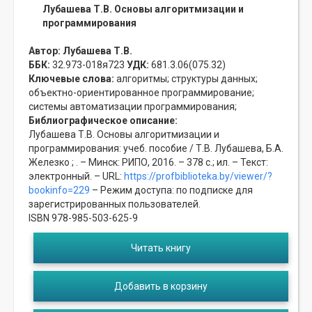
Лубашева Т.В. Основы алгоритмизации и
программирования
Автор:
Лубашева Т.В.
ББК:
32.973-018я723
УДК:
681.3.06(075.32)
Ключевые слова:
алгоритмы;
структуры данных;
объектно-ориентированное программирование;
системы автоматизации программирования;
Библиографическое описание:
Лубашева Т.В. Основы алгоритмизации и
программирования: учеб. пособие / Т.В. Лубашева, Б.А.
Железко ; . – Минск: РИПО, 2016. – 378 с.; ил. – Текст:
электронный. – URL:
https://profbiblioteka.by/viewer/?
bookinfo=229
– Режим доступа: по подписке для
зарегистрированных пользователей.
ISBN 978-985-503-625-9
Читать книгу
Добавить в корзину