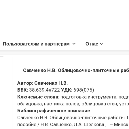
Пользователям и партнерам
О нас
Савченко Н.В. Облицовочно-плиточные ра
Автор:
Савченко Н.В.
ББК:
38.639.4я722
УДК:
698(075)
Ключевые слова:
подготовка инструмента;
подг
облицовка;
настилка полов;
облицовка стен;
устр
Библиографическое описание:
Савченко Н.В. Облицовочно-плиточные работы. П
пособие / Н.В. Савченко, Л.А. Шелкова ; . – Минск: