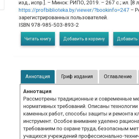
изд., испр.]. – Минск: РИПО, 2019. – 267 с.; ил. [8 
https://profbiblioteka.by/viewer/?bookinfo=247
– Р
зарегистрированных пользователей.
ISBN 978-985-503-893-2
Читать книгу
Добавить в корзину
Добавить 
Аннотация
Гриф издания
Оглавление
Аннотация
Рассмотрены традиционные и современные ме
нормативных требований. Описаны технологии
каменных работ, способы защиты и ремонта к
инструмент. Особое внимание уделено рациона
требованиям по охране труда, безопасным ме
учащихся учреждений профессионально-техни