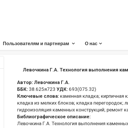
Пользователям и партнерам
О нас
Левочкина Г.А. Технология выполнения ка
Автор:
Левочкина Г.А.
ББК:
38.625я723
УДК:
693(075.32)
Ключевые слова:
каменная кладка;
кирпичная к
кладка из мелких блоков;
кладка перегородок;
л
гидроизоляция каменных конструкций;
ремонт к
Библиографическое описание:
Левочкина Г.А. Технология выполнения каменных ра