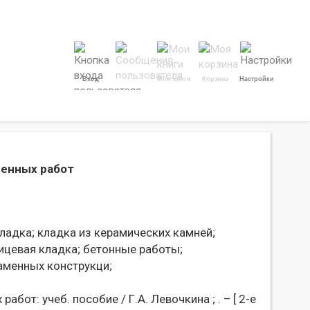
Вход
Мои книги
Корзина
Настройки
менных работ
ладка;
кладка из керамических камней;
ицевая кладка;
бетонные работы;
аменных конструкци;
бот: учеб. пособие / Г.А. Левочкина ; . – [ 2-е