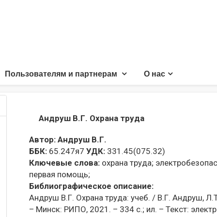
Пользователям и партнерам
О нас
Андруш В.Г. Охрана труда
Автор:
Андруш В.Г.
ББК:
65.247я7
УДК:
331.45(075.32)
Ключевые слова:
охрана труда;
электробезопас
первая помощь;
Библиографическое описание:
Андруш В.Г. Охрана труда: учеб. / В.Г. Андруш, Л.Т. 
– Минск: РИПО, 2021. – 334 с.; ил. – Текст: элект