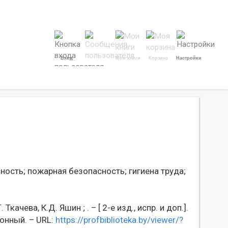
Вход
Мои книги
Корзина
Настройки
ность;
пожарная безопасность;
гигиена труда;
Ткачева, К.Д. Яшин ; . – [ 2-е изд., испр. и доп.].
ронный. – URL:
https://profbiblioteka.by/viewer/?