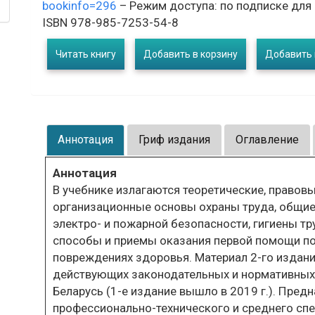
bookinfo=296
– Режим доступа: по подписке для
ISBN 978-985-7253-54-8
Читать книгу
Добавить в корзину
Добавить 
Аннотация
Гриф издания
Оглавление
Аннотация
В учебнике излагаются теоретические, правов
организационные основы охраны труда, общие
электро- и пожарной безопасности, гигиены тр
способы и приемы оказания первой помощи по
повреждениях здоровья. Материал 2-го издани
действующих законодательных и нормативных 
Беларусь (1-е издание вышло в 2019 г.). Пре
профессионально-технического и среднего сп