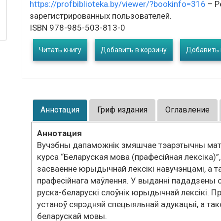
https://profbiblioteka.by/viewer/?bookinfo=316
– Р
зарегистрированных пользователей.
ISBN 978-985-503-813-0
Читать книгу
Добавить в корзину
Добавить 
Аннотация
Гриф издания
Оглавление
Аннотация
Вучэбны дапаможнік змяшчае тэарэтычны матэ
курса “Беларуская мова (прафесійная лексіка)”
засваенне юрыдычнай лексікі навучэнцамі, а т
прафесійнага маўлення. У выданні пададзены с
руска-беларускі слоўнік юрыдычнай лексікі. 
устаноў сярэдняй спецыяльнай адукацыі, а такс
беларускай мовы.