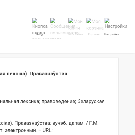
Вход
Мои книги
Корзина
Настройки
ая лексіка). Правазнаўства
)
альная лексика;
правоведение;
беларуская
іка). Правазнаўства: вучэб. дапам. / Г.М.
ст: электронный. – URL: