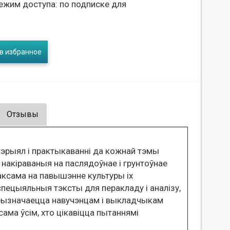
ежим доступа: по подписке для
в избранное
Отзывы
рыял і практыкаванні да кожнай тэмы
, накіраваныя на паслядоўнае і грунтоўнае
аксама на павышэнне культуры іх
пецыяльныя тэксты для перакладу і аналізу,
Прызначаецца навучэнцам і выкладчыкам
ама ўсім, хто цікавіцца пытаннямі