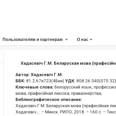
Пользователям и партнерам
О нас
Хадасевіч Г.М. Беларуская мова (прафесійн
Автор:
Хадасевіч Г.М.
ББК:
81.2:67я723(4Беи)
УДК:
808.26:340(075.32
Ключевые слова:
белорусский язык;
профессион
мова;
прафесійная лексіка;
правазнаўства;
Библиографическое описание:
Хадасевіч Г.М. Беларуская мова (прафесійная лекс
Хадасевiч ; . – Минск: РИПО, 2018. – 160 с. – Тек