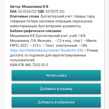
Автор:
Мешалкина И.В.
ББК:
65.052я722
УДК:
657(075.32)
Ключевые слова:
бухгалтерский учет;
товары;
тара;
товарные потери;
кассовые операции;
переоценка;
инвентаризация;
бухгалтерские документы;
Библиографическое описание:
Мешалкина И.В. Бухгалтерский учет: учеб. / И.В.
Мешалкина, Л.А. Иконова ; . – [ 2-е изд., стер.]. – Минск:
РИПО, 2021. – 219 с. – Текст: электронный. – URL:
https://profbiblioteka.by/viewer/?bookinfo=326
– Режим
доступа: по подписке для зарегистрированных
пользователей.
ISBN 978-985-7253-55-5
Читать книгу
Добавить в корзину
Добавить в избранное