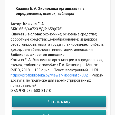
Кажина Е. А. Экономика организации в
определениях, схемах, таблицах
Автор:
Кажина Е. А.
ББК:
65.2/4я723
УДК:
658(076)
Ключевые слова:
экономика;
основные средства;
оборотные средства;
ценообразование;
издержки;
себестоимость;
оплата труда;
планирование;
прибыль;
доход;
рентабельность;
инвестиции;
инновации;
Библиографическое описание:
Кажина Е. А. Экономика организации в определениях,
схемах, таблицах: пособие / Е.А. Кажина ; . – Минск:
РИПО, 2018. – 139 с.; ил. – Текст: электронный. – URL:
https://profbiblioteka.by/viewer/?bookinfo=332
– Режим
доступа: по подписке для зарегистрированных
пользователей.
ISBN 978-985-503-817-8
Читать книгу