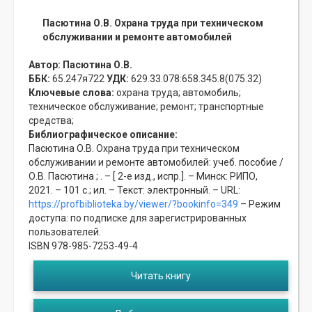
Пасютина О.В. Охрана труда при техническом
обслуживании и ремонте автомобилей
Автор:
Пасютина О.В.
ББК:
65.247я722
УДК:
629.33.078:658.345.8(075.32)
Ключевые слова:
охрана труда;
автомобиль;
техническое обслуживание;
ремонт;
транспортные
средства;
Библиографическое описание:
Пасютина О.В. Охрана труда при техническом
обслуживании и ремонте автомобилей: учеб. пособие /
О.В. Пасютина ; . – [ 2-е изд., испр.]. – Минск: РИПО,
2021. – 101 с.; ил. – Текст: электронный. – URL:
https://profbiblioteka.by/viewer/?bookinfo=349
– Режим
доступа: по подписке для зарегистрированных
пользователей.
ISBN 978-985-7253-49-4
Читать книгу