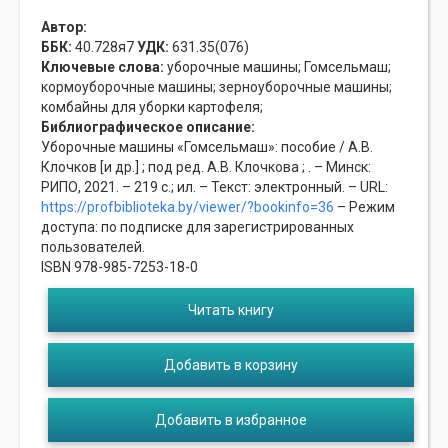
Автор:
ББК:
40.728я7
УДК:
631.35(076)
Ключевые слова:
уборочные машины;
Гомсельмаш;
кормоуборочные машины;
зерноуборочные машины;
комбайны для уборки картофеля;
Библиографическое описание:
Уборочные машины «Гомсельмаш»: пособие / А.В.
Клочков [и др.] ; под ред. А.В. Клочкова ; . – Минск:
РИПО, 2021. – 219 с.; ил. – Текст: электронный. – URL:
https://profbiblioteka.by/viewer/?bookinfo=36
– Режим
доступа: по подписке для зарегистрированных
пользователей.
ISBN 978-985-7253-18-0
Читать книгу
Добавить в корзину
Добавить в избранное