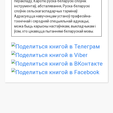
перакладу, Кароткі руска-беларускі слоўнік
інструментаў, абсталявання, Руска-беларускі
слоўнік сельскагаспадарчых тэрмінаў.
Адрасуецца навучэнцам устаноў прафесійна-
тэхнічнай і сярэдняй спецыяльнай адукацыі,
можа быць карысны настаўнікам, выкладчыкам і
ўсім, хто цікавіцца пытаннямі беларускай мовы.