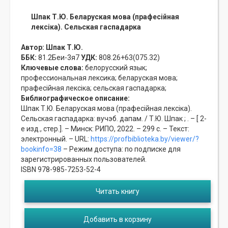
Шпак Т.Ю. Беларуская мова (прафесiйная
лексiка). Сельская гаспадарка
Автор:
Шпак Т.Ю.
ББК:
81.2Беи-3я7
УДК:
808.26+63(075.32)
Ключевые слова:
белорусский язык;
профессиональная лексика;
беларуская мова;
прафесійная лексіка;
сельская гаспадарка;
Библиографическое описание:
Шпак Т.Ю. Беларуская мова (прафесiйная лексiка).
Сельская гаспадарка: вучэб. дапам. / Т.Ю. Шпак ; . – [ 2-
е изд., стер.]. – Минск: РИПО, 2022. – 299 с. – Текст:
электронный. – URL:
https://profbiblioteka.by/viewer/?
bookinfo=38
– Режим доступа: по подписке для
зарегистрированных пользователей.
ISBN 978-985-7253-52-4
Читать книгу
Добавить в корзину