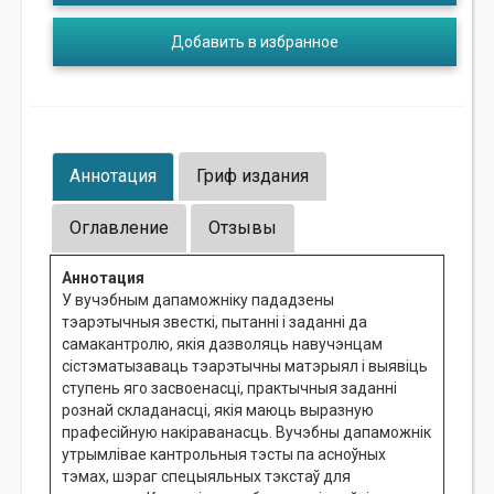
Добавить в избранное
Аннотация
Гриф издания
Оглавление
Отзывы
Аннотация
У вучэбным дапаможніку пададзены
тэарэтычныя звесткі, пытанні і заданні да
самакантролю, якія дазволяць навучэнцам
сістэматызаваць тэарэтычны матэрыял і выявіць
ступень яго засвоенасці, практычныя заданні
рознай складанасці, якія маюць выразную
прафесійную накіраванасць. Вучэбны дапаможнік
утрымлівае кантрольныя тэсты па асноўных
тэмах, шэраг спецыяльных тэкстаў для