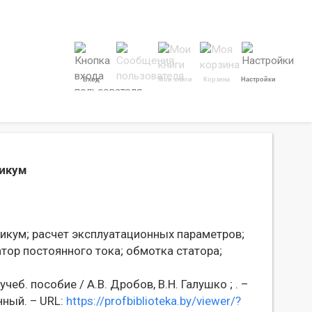
Вход
Мои книги
Корзина
Настройки
тикум
икум;
расчет эксплуатационных параметров;
тор постоянного тока;
обмотка статора;
еб. пособие / А.В. Дробов, В.Н. Галушко ; . –
нный. – URL:
https://profbiblioteka.by/viewer/?