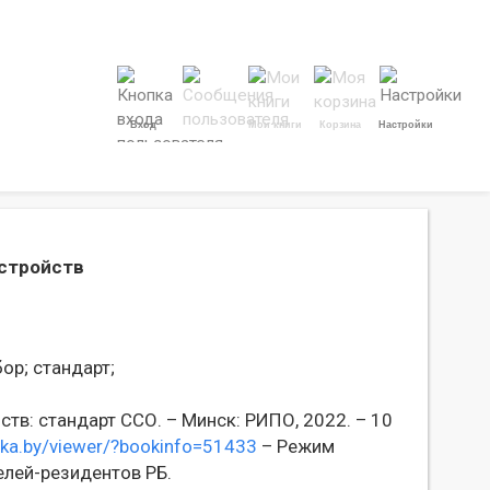
Вход
Мои книги
Корзина
Настройки
устройств
ор;
стандарт;
тв: стандарт ССО. – Минск: РИПО, 2022. – 10
teka.by/viewer/?bookinfo=51433
– Режим
елей-резидентов РБ.