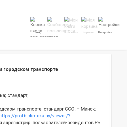
Вход
Мои книги
Корзина
Настройки
и городском транспорте
ка;
стандарт;
дском транспорте: стандарт ССО. – Минск:
https://profbiblioteka.by/viewer/?
 зарегистрир. пользователей-резидентов РБ.