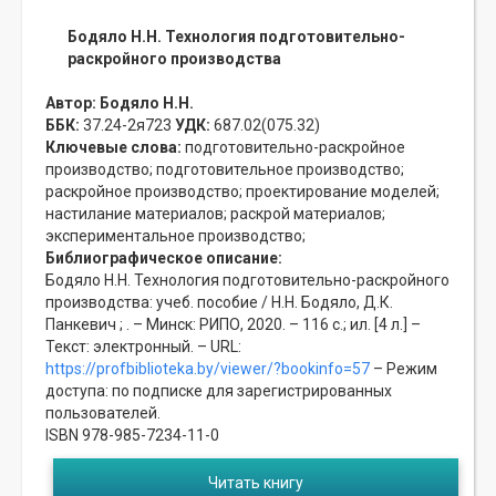
Бодяло Н.Н. Технология подготовительно-
раскройного производства
Автор:
Бодяло Н.Н.
ББК:
37.24-2я723
УДК:
687.02(075.32)
Ключевые слова:
подготовительно-раскройное
производство;
подготовительное производство;
раскройное производство;
проектирование моделей;
настилание материалов;
раскрой материалов;
экспериментальное производство;
Библиографическое описание:
Бодяло Н.Н. Технология подготовительно-раскройного
производства: учеб. пособие / Н.Н. Бодяло, Д.К.
Панкевич ; . – Минск: РИПО, 2020. – 116 с.; ил. [4 л.] –
Текст: электронный. – URL:
https://profbiblioteka.by/viewer/?bookinfo=57
– Режим
доступа: по подписке для зарегистрированных
пользователей.
ISBN 978-985-7234-11-0
Читать книгу