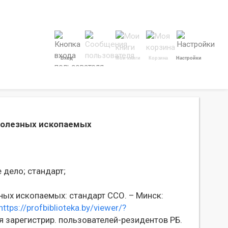
Вход
Мои книги
Корзина
Настройки
полезных ископаемых
 дело;
стандарт;
ых ископаемых: стандарт ССО. – Минск:
https://profbiblioteka.by/viewer/?
 зарегистрир. пользователей-резидентов РБ.