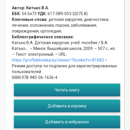
Автор:
Катько В.А.
ББК:
54.5я73
УДК:
617-089-053.2(075.8)
Ключевые слова:
детская хирургия;
диагностика;
лечение;
осложнения;
пороки;
заболевания;
повреждения;
ортопедия;
Библиографическое описание:
Катько В.А. Детская хирургия: учеб. пособие / В.А.
Катько ; . – Минск: Вышэйшая школа, 2009. – 507 с.; ил.
– Текст: электронный. – URL:
https://profbiblioteka.by/viewer/?bookinfo=81683
–
Режим доступа: по подписке для зарегистрированных
пользователей.
ISBN 978-985-06-1636-4
Читать книгу
Добавить в корзину
Добавить в избранное