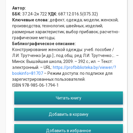
Автор:
ББК:
37.24-2я 722
УДК:
687.12.016.5(075.32)
Ключевые слова:
дефект;
одежда;
модели;
женской;
производства;
технология;
швейных;
изделий;
размерные характеристик;
выбор прибавок;
расчетно-
графические методы;
Библиографическое описание:
Конструирование женской одежды: учеб. пособие /
Л.И. Трутченко [и др.] ; под общ. ред Л.И. Трутченко ; . –
Минск: Вышэйшая школа, 2009. – 392 с.; ил. – Текст:
электронный. – URL:
https://profbiblioteka.by/viewer/?
bookinfo=81707
– Режим доступа: по подписке для
зарегистрированных пользователей.
ISBN 978-985-06-1794-1
Читать книгу
Добавить в корзину
Добавить в избранное