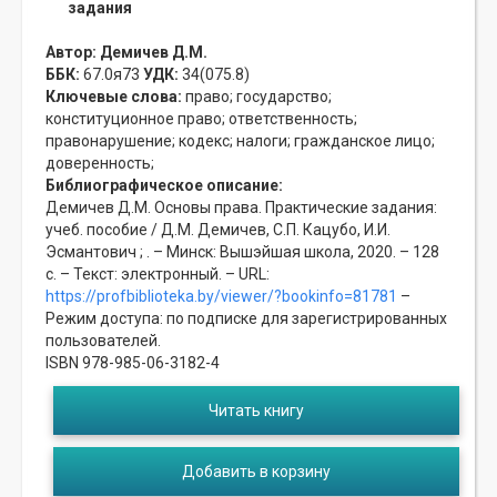
задания
Автор:
Демичев Д.М.
ББК:
67.0я73
УДК:
34(075.8)
Ключевые слова:
право;
государство;
конституционное право;
ответственность;
правонарушение;
кодекс;
налоги;
гражданское лицо;
доверенность;
Библиографическое описание:
Демичев Д.М. Основы права. Практические задания:
учеб. пособие / Д.М. Демичев, С.П. Кацубо, И.И.
Эсмантович ; . – Минск: Вышэйшая школа, 2020. – 128
с. – Текст: электронный. – URL:
https://profbiblioteka.by/viewer/?bookinfo=81781
–
Режим доступа: по подписке для зарегистрированных
пользователей.
ISBN 978-985-06-3182-4
Читать книгу
Добавить в корзину