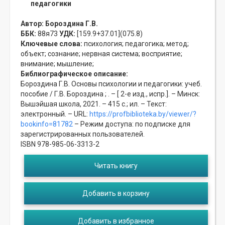
педагогики
Автор:
Бороздина Г.В.
ББК:
88я73
УДК:
[159.9+37.01](075.8)
Ключевые слова:
психология;
педагогика;
метод;
объект;
сознание;
нервная система;
восприятие;
внимание;
мышление;
Библиографическое описание:
Бороздина Г.В. Основы психологии и педагогики: учеб.
пособие / Г.В. Бороздина ; . – [ 2-е изд., испр.]. – Минск:
Вышэйшая школа, 2021. – 415 с.; ил. – Текст:
электронный. – URL:
https://profbiblioteka.by/viewer/?
bookinfo=81782
– Режим доступа: по подписке для
зарегистрированных пользователей.
ISBN 978-985-06-3313-2
Читать книгу
Добавить в корзину
Добавить в избранное