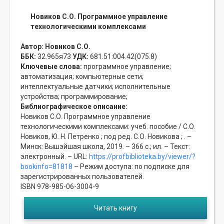
Новиков С.О. Программное управление
технологическими комплексами
Автор:
Новиков С.О.
ББК:
32.965я73
УДК:
681.51:004.42(075.8)
Ключевые слова:
программное управление;
автоматизация;
компьютерные сети;
интеллектуальные датчики;
исполнительные
устройства;
программирование;
Библиографическое описание:
Новиков С.О. Программное управление
технологическими комплексами: учеб. пособие / С.О.
Новиков, Ю. Н. Петренко ; под ред. С.О. Новикова ; . –
Минск: Вышэйшая школа, 2019. – 366 с.; ил. – Текст:
электронный. – URL:
https://profbiblioteka.by/viewer/?
bookinfo=81818
– Режим доступа: по подписке для
зарегистрированных пользователей.
ISBN 978-985-06-3004-9
Читать книгу