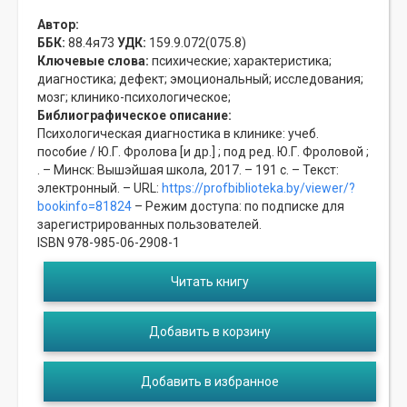
Автор:
ББК:
88.4я73
УДК:
159.9.072(075.8)
Ключевые слова:
психические;
характеристика;
диагностика;
дефект;
эмоциональный;
исследования;
мозг;
клинико-психологическое;
Библиографическое описание:
Психологическая диагностика в клинике: учеб.
пособие / Ю.Г. Фролова [и др.] ; под ред. Ю.Г. Фроловой ;
. – Минск: Вышэйшая школа, 2017. – 191 с. – Текст:
электронный. – URL:
https://profbiblioteka.by/viewer/?
bookinfo=81824
– Режим доступа: по подписке для
зарегистрированных пользователей.
ISBN 978-985-06-2908-1
Читать книгу
Добавить в корзину
Добавить в избранное