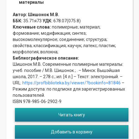
материалы
Автор:
Шишонок М.В.
ББК:
35.71я73
УДК:
678.07(075.8)
Ключевые слова:
полимерные;
материал;
формование;
модификация;
синтез;
высокомолекулярное;
соединение;
структура;
свойства;
классификация;
каучук;
латекс;
пластик;
морфология;
волокна;
Библиографическое описание:
Шишонок М.В. Современные полимерные материалы:
учеб. пособие / М.В. Шишонок ; . – Минск: Вышэйшая
школа, 2017. – 278 с.; ил. [4 л.] – Текст: электронный. –
URL:
https://profbiblioteka.by/viewer/?bookinfo=81846
–
Режим доступа: по подписке для зарегистрированных
пользователей.
ISBN 978-985-06-2902-9
Читать книгу
Добавить в корзину