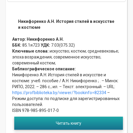
Никифоренко А.Н. История стилей в искусстве
и костюме
Автор:
Никифоренко А.Н.
ББК:
85.1я723
УДК:
7.03(075.32)
Ключевые слова:
искусство;
костюм;
средневековье;
эпоха возраждения;
современное искусство;
современный костюм;
Библиографическое описание:
Никифоренко А.Н. История стилей в искусстве и
костюме: учеб. пособие / А.Н. Никифоренко ; . – Минск:
РИПО, 2022. – 286 с.; ил. – Текст: электронный. – URL:
https://profbiblioteka.by/viewer/?bookinfo=82334
–
Режим доступа: по подписке для зарегистрированных
пользователей.
ISBN 978-985-895-017-0
Читать книгу