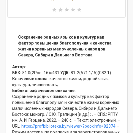
Сохранение родных языков и культур как
фактор повышения благополучия и качества
жизни коренных малочисленных народов
Севера, Сибири и Дальнего Востока
Автор:
ББК:
81.0(2Рос.-16)я431
УДК:
81-2(571.1/.5)(082.1)
Ключевые слова:
качество жизни;
родной язык;
культура;
численность;
Библиографическое описание:
Сохранение родных языков и культур как фактор
повышения благополучия и качества жизни коренных
малочисленных народов Севера, Сибири и Дальнего
Востока: моногр. / С.Ю. Трапицин [и др.] ; . – СПб.: РГПУ
им. А. И. Герцена, 2022. – 240 с. – Текст: электронный. –
URL:
https://profbiblioteka.by/viewer/?bookinfo=82374
–
Режим доступа: по подписке для зарегистрированных