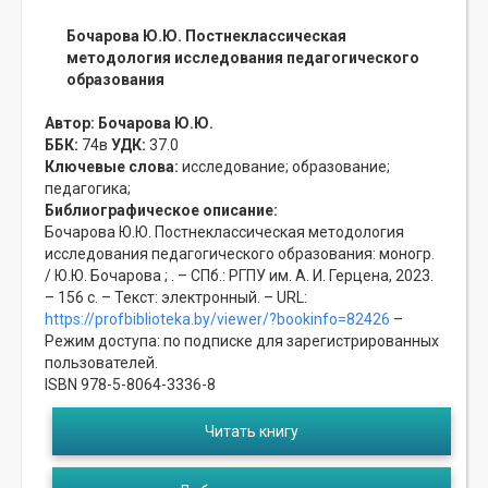
Бочарова Ю.Ю. Постнеклассическая
методология исследования педагогического
образования
Автор:
Бочарова Ю.Ю.
ББК:
74в
УДК:
37.0
Ключевые слова:
исследование;
образование;
педагогика;
Библиографическое описание:
Бочарова Ю.Ю. Постнеклассическая методология
исследования педагогического образования: моногр.
/ Ю.Ю. Бочарова ; . – СПб.: РГПУ им. А. И. Герцена, 2023.
– 156 с. – Текст: электронный. – URL:
https://profbiblioteka.by/viewer/?bookinfo=82426
–
Режим доступа: по подписке для зарегистрированных
пользователей.
ISBN 978-5-8064-3336-8
Читать книгу