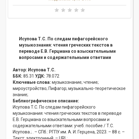
Исупова Т.С. По следам пифагорейского
музыкознания: чтения греческих текстов в
переводе Е.В. Герцмана со взыскательными
вопросами и содержательными ответами
Автор:
Исупова Т.С.
ББК:
85.31
УДК:
78.072
Ключевые слова:
музыкознание;
чтение;
мироустройство;
Пифагор;
музыкально-теоретическое
знание;
Библиографическое описание:
Исупова Т.С. По следам пифагорейского
музыкознания: чтения греческих текстов в переводе
Е.В. Герцмана со взыскательными вопросами и
содержательными ответами: учеб. пособие / Т.С.
Исупова ; . – СПб.: РГПУ им. А. И. Герцена, 2023. – 88 с. –
Текст: электронный. – URL: