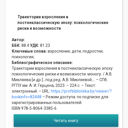
Траектории взросления в
постнеклассическую эпоху: психологические
риски и возможности
Автор:
ББК:
88.4
УДК:
81.23
Ключевые слова:
взросление;
дети;
подростки;
психология;
Библиографическое описание:
Траектории взросления в постнеклассическую эпоху:
психологические риски и возможности: моногр. / А.В.
Микляева [и др.] ; под ред. А.В. Микляевой ; . – СПб.:
РГПУ им. А. И. Герцена, 2023. – 224 с. – Текст:
электронный. – URL:
https://profbiblioteka.by/viewer/?
bookinfo=82448
– Режим доступа: по подписке для
зарегистрированных пользователей.
ISBN 978-5-8064-3385-6
Читать книгу